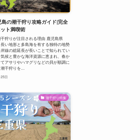
鹿児島の潮干狩り攻略ガイド|完全
ポット満喫術
干狩りが注目される理由 鹿児島県
に長い地形と多島海を有する独特の地勢
海岸線の総延長が長いことで知られてい
な気候と豊かな海洋資源に恵まれ、春か
けてアサリやハマグリなどの貝が順調に
潮干狩りを...
月25日
潮干狩り特集