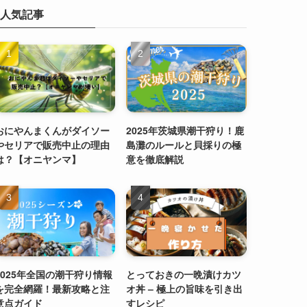
人気記事
おにやんまくんがダイソー
2025年茨城県潮干狩り！鹿
やセリアで販売中止の理由
島灘のルールと貝採りの極
は？【オニヤンマ】
意を徹底解説
2025年全国の潮干狩り情報
とっておきの一晩漬けカツ
を完全網羅！最新攻略と注
オ丼 – 極上の旨味を引き出
意点ガイド
すレシピ