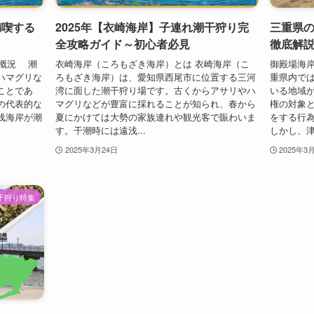
満喫する
2025年【衣崎海岸】子連れ潮干狩り完
三重県
全攻略ガイド～初心者必見
徹底解説
ア概況 潮
衣崎海岸（ころもざき海岸）とは 衣崎海岸（こ
御殿場海岸
ハマグリな
ろもざき海岸）は、愛知県西尾市に位置する三河
重県内で
ことであ
湾に面した潮干狩り場です。古くからアサリやハ
いる地域
の代表的な
マグリなどが豊富に採れることが知られ、春から
権の対象
浅海岸が潮
夏にかけては大勢の家族連れや観光客で賑わいま
をする行
す。干潮時には遠浅...
しかし、津市
2025年3月24日
2025年3
干狩り特集