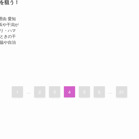
を狙う！
理由 愛知
浜や干潟が
サリ・ハマ
たときの干
漁協や自治
1
...
2
3
4
5
6
...
21