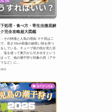
の下処理・食べ方・寄生虫徹底解
テク完全攻略超大図鑑
：その特徴と人気の理由 マテ貝は二
で、長さ10cm前後の細長い殻を持つ
状をしている。チューブ状の殻が見た目
く、塩を使って巣穴から引き出すという
相まって、他の潮干狩り対象の貝（アサ
リなど）に...
月26日
潮干狩り特集