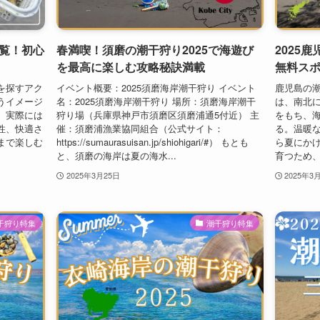
覧！初心
春満喫！須磨の潮干狩り2025で海遊び
2025
を最高に楽しむ攻略秘訣満載
無料ス
を探すアク
イベント概要：2025須磨海岸潮干狩り イベント
鹿児島の潮
うイメージ
名：2025須磨海岸潮干狩り 場所：須磨海岸潮干
は、南北
、実際には
狩り場（兵庫県神戸市須磨区須磨浦通5付近） 主
をもち、
性、快適さ
催：須磨浦漁業協同組合（公式サイト：
る。温暖
まで楽しむ
https://sumaurasuisan.jp/shiohigari/#） もとも
ら夏にか
と、須磨の海岸は夏の海水...
育つため、
2025年3月25日
2025年3
干狩り特集
潮干狩り特集