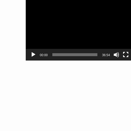
動
画
プ
レ
ー
ヤ
ー
00:00
36:54