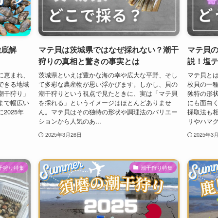
徹底解
マテ貝は茨城県ではなぜ採れない？潮干
マテ貝
狩りの真相と驚きの事実とは
説！塩
に恵まれ、
茨城県といえば豊かな海の幸や広大な平野、そし
マテ貝とは
できる地域
て多彩な農産物が思い浮かびます。しかし、貝の
枚貝の一種
潮干狩り」
潮干狩りという視点で見たときに、実は「マテ貝
独特の形
まで幅広い
を採れる」というイメージはほとんどありませ
にも面白
2025年
ん。マテ貝はその独特の形状や調理法のバリエー
採取法も
ションから人気のあ...
リやハマグ
2025年3月26日
2025年3
干狩り特集
潮干狩り特集