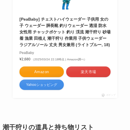
[PeaBaby] チェストハイウェーダー 子供用 女の
子 ウェーダー 胴長靴 釣りウェーダー 透湿 防水
女性用 チャックポケット 釣り 渓流 潮干狩り 砂場
着 漁業 田植え 潮干狩り 作業用 子供ウェーダー
ラジアルソール 丈夫 男女兼用 (ライトブルー, 18)
PeaBaby
¥2,680
（2025/03/24 22:18時点 | Amazon調べ）
Amazon
楽天市場
Yahooショッピング
ポチップ
潮干狩りの道具と持ち物リスト