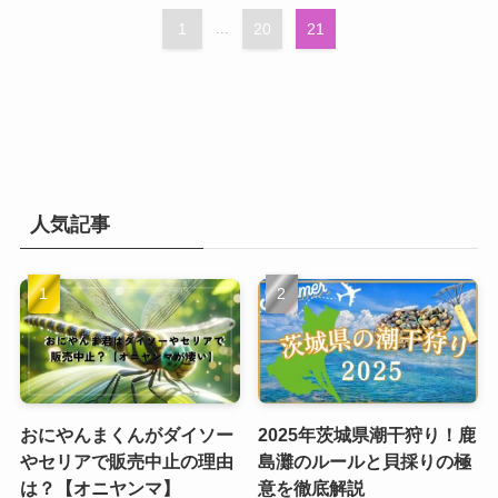
1
...
20
21
人気記事
おにやんまくんがダイソー
2025年茨城県潮干狩り！鹿
やセリアで販売中止の理由
島灘のルールと貝採りの極
は？【オニヤンマ】
意を徹底解説