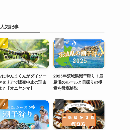
人気記事
おにやんまくんがダイソー
2025年茨城県潮干狩り！鹿
やセリアで販売中止の理由
島灘のルールと貝採りの極
は？【オニヤンマ】
意を徹底解説