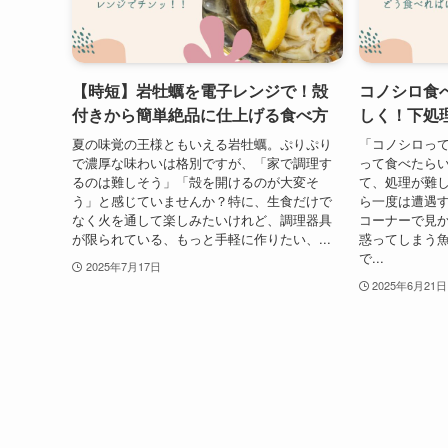
【時短】岩牡蠣を電子レンジで！殻
コノシロ食
付きから簡単絶品に仕上げる食べ方
しく！下処
夏の味覚の王様ともいえる岩牡蠣。ぷりぷり
「コノシロっ
で濃厚な味わいは格別ですが、「家で調理す
って食べたら
るのは難しそう」「殻を開けるのが大変そ
て、処理が難
う」と感じていませんか？特に、生食だけで
ら一度は遭遇
なく火を通して楽しみたいけれど、調理器具
コーナーで見
が限られている、もっと手軽に作りたい、...
惑ってしまう
で...
2025年7月17日
2025年6月21日