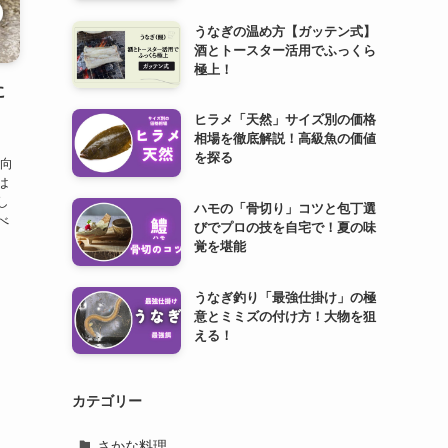
うなぎの温め方【ガッテン式】
酒とトースター活用でふっくら
極上！
に
ヒラメ「天然」サイズ別の価格
相場を徹底解説！高級魚の価値
を探る
ん向
は
し
ハモの「骨切り」コツと包丁選
べ
びでプロの技を自宅で！夏の味
覚を堪能
うなぎ釣り「最強仕掛け」の極
意とミミズの付け方！大物を狙
える！
カテゴリー
さかな料理