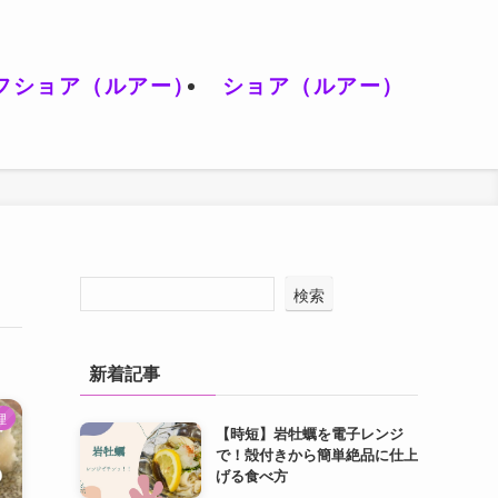
フショア（ルアー）
ショア（ルアー）
検索
新着記事
理
【時短】岩牡蠣を電子レンジ
で！殻付きから簡単絶品に仕上
げる食べ方