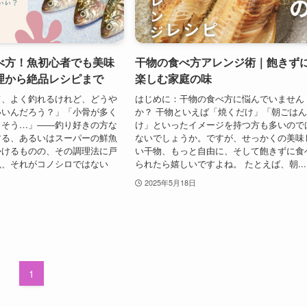
べ方！魚初心者でも美味
干物の食べ方アレンジ術｜飽きず
理から絶品レシピまで
楽しむ家庭の味
て、よく釣れるけれど、どうや
はじめに：干物の食べ方に悩んでいません
いいんだろう？」「小骨が多く
か？ 干物といえば「焼くだけ」「朝ごは
しそう…」――釣り好きの方な
け」といったイメージを持つ方も多いので
する、あるいはスーパーの鮮魚
ないでしょうか。ですが、せっかくの美味
かけるものの、その調理法に戸
い干物、もっと自由に、そして飽きずに食
魚、それがコノシロではない
られたら嬉しいですよね。 たとえば、朝...
2025年5月18日
1