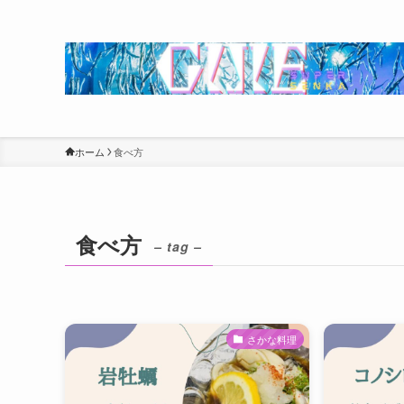
ホーム
食べ方
食べ方
– tag –
さかな料理