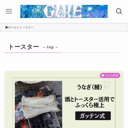
ホーム
トースター
トースター
– tag –
さかな料理