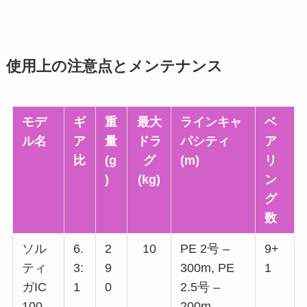
使用上の注意点とメンテナンス
モデ
ギ
重
最大
ラインキャ
ベ
ル名
ア
量
ドラ
パシティ
ア
比
(g
グ
(m)
リ
)
(kg)
ン
グ
数
ソル
6.
2
10
PE 2号 –
9+
ティ
3:
9
300m, PE
1
ガIC
1
0
2.5号 –
100
200m