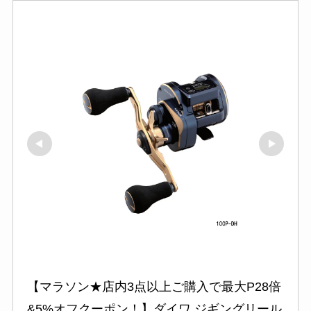
【マラソン★店内3点以上ご購入で最大P28倍
&5%オフクーポン！】ダイワ ジギングリール 