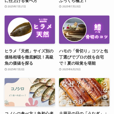
に仕上げる食べ方
ふっくら極上！
2025年7月17日
2025年7月15日
ヒラメ「天然」サイズ別の
ハモの「骨切り」コツと包
価格相場を徹底解説！高級
丁選びでプロの技を自宅
魚の価値を探る
で！夏の味覚を堪能
2025年7月2日
2025年6月25日
コノシロ食べ方！魚初心者
土用丑の日の「うなぎ」：