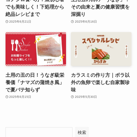
でも美味しく！下処理から
その由来と夏の健康習慣を
絶品レシピまで
深掘り
2025年6月21日
2025年6月16日
土用の丑の日！うなぎ級栄
カラスミの作り方｜ボラ以
養価「ナマズの蒲焼き風」
外の魚卵で楽しむ自家製珍
で夏バテ知らず
味
2025年6月15日
2025年5月30日
検索