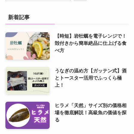
新着記事
【時短】岩牡蠣を電子レンジで！
殻付きから簡単絶品に仕上げる食
べ方
うなぎの温め方【ガッテン式】酒
とトースター活用でふっくら極
上！
ヒラメ「天然」サイズ別の価格相
場を徹底解説！高級魚の価値を探
る