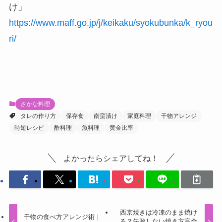
け」
https://www.maff.go.jp/j/keikaku/syokubunka/k_ryou
ri/
さかな料理
タレの作り方
保存食
南蛮漬け
家庭料理
干物アレンジ
時短レシピ
酢料理
魚料理
黄金比率
よかったらシェアしてね！
西京焼きは冷凍のまま焼け
干物の食べ方アレンジ術｜
る？失敗しない焼き方完全