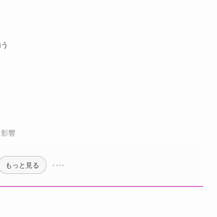
補う
る影響
もっと見る