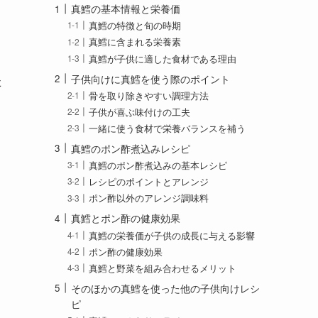
真鱈の基本情報と栄養価
真鱈の特徴と旬の時期
真鱈に含まれる栄養素
真鱈が子供に適した食材である理由
た
子供向けに真鱈を使う際のポイント
骨を取り除きやすい調理方法
子供が喜ぶ味付けの工夫
一緒に使う食材で栄養バランスを補う
真鱈のポン酢煮込みレシピ
真鱈のポン酢煮込みの基本レシピ
レシピのポイントとアレンジ
ポン酢以外のアレンジ調味料
真鱈とポン酢の健康効果
真鱈の栄養価が子供の成長に与える影響
ポン酢の健康効果
真鱈と野菜を組み合わせるメリット
そのほかの真鱈を使った他の子供向けレシ
ピ