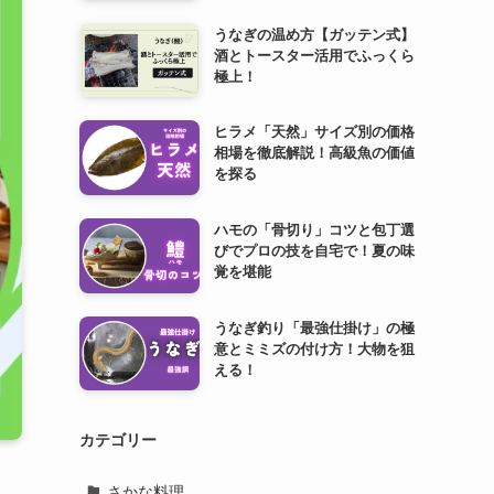
うなぎの温め方【ガッテン式】
酒とトースター活用でふっくら
極上！
ヒラメ「天然」サイズ別の価格
相場を徹底解説！高級魚の価値
を探る
ハモの「骨切り」コツと包丁選
びでプロの技を自宅で！夏の味
覚を堪能
うなぎ釣り「最強仕掛け」の極
意とミミズの付け方！大物を狙
える！
カテゴリー
さかな料理