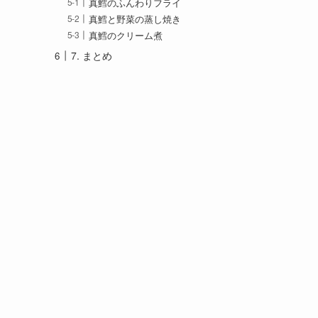
真鱈のふんわりフライ
真鱈と野菜の蒸し焼き
真鱈のクリーム煮
7. まとめ