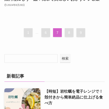
2024年8月29日
1
...
6
7
8
9
検索
新着記事
【時短】岩牡蠣を電子レンジで！
殻付きから簡単絶品に仕上げる食
べ方