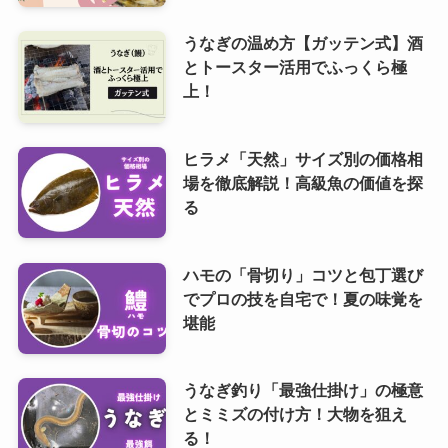
うなぎの温め方【ガッテン式】酒
とトースター活用でふっくら極
上！
ヒラメ「天然」サイズ別の価格相
場を徹底解説！高級魚の価値を探
る
ハモの「骨切り」コツと包丁選び
でプロの技を自宅で！夏の味覚を
堪能
うなぎ釣り「最強仕掛け」の極意
とミミズの付け方！大物を狙え
る！