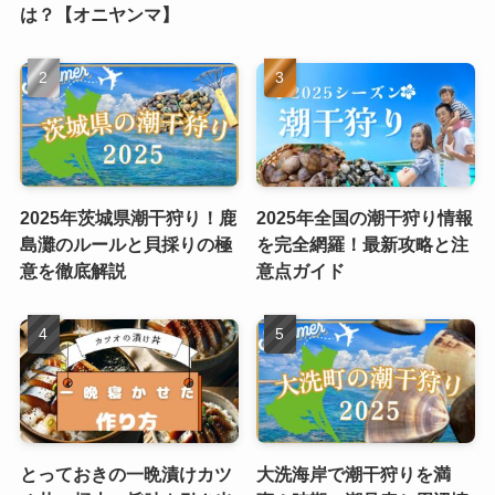
は？【オニヤンマ】
2025年茨城県潮干狩り！鹿
2025年全国の潮干狩り情報
島灘のルールと貝採りの極
を完全網羅！最新攻略と注
意を徹底解説
意点ガイド
とっておきの一晩漬けカツ
大洗海岸で潮干狩りを満