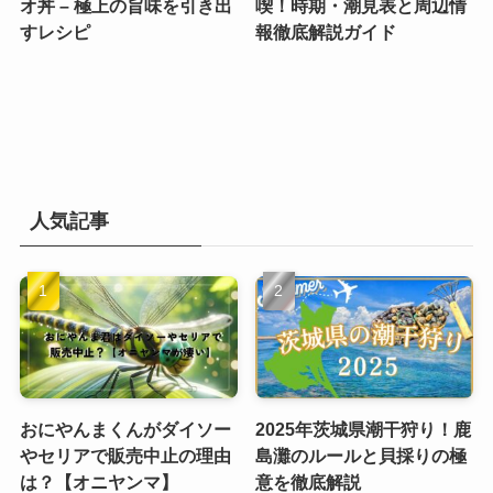
オ丼 – 極上の旨味を引き出
喫！時期・潮見表と周辺情
すレシピ
報徹底解説ガイド
人気記事
おにやんまくんがダイソー
2025年茨城県潮干狩り！鹿
やセリアで販売中止の理由
島灘のルールと貝採りの極
は？【オニヤンマ】
意を徹底解説